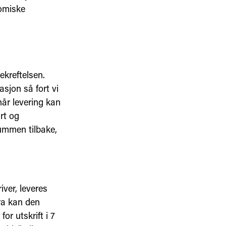
nomiske
ekreftelsen.
asjon så fort vi
år levering kan
rt og
ummen tilbake,
iver, leveres
fra kan den
for utskrift i 7