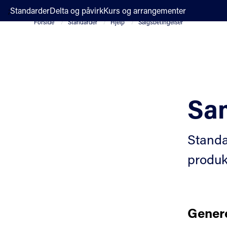
;
Standarder
Delta og påvirk
Kurs og arrangementer
Forside
Standarder
Hjelp
Salgsbetingelser
Sam
Standa
produk
Genere