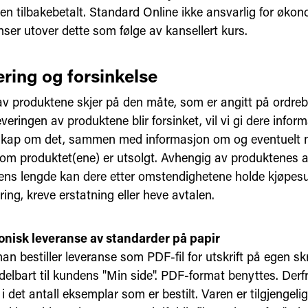
ten tilbakebetalt. Standard Online ikke ansvarlig for øko
ser utover dette som følge av kansellert kurs.
ering og forsinkelse
av produktene skjer på den måte, som er angitt på ordreb
eringen av produktene blir forsinket, vil vi gi dere inform
kap om det, sammen med informasjon om og eventuelt n
r om produktet(ene) er utsolgt. Avhengig av produktenes a
sens lengde kan dere etter omstendighetene holde kjøpes
ring, kreve erstatning eller heve avtalen.
ronisk leveranse av standarder på papir
 bestiller leveranse som PDF-fil for utskrift på egen skr
ddelbart til kundens "Min side". PDF-format benyttes. Der
 i det antall eksemplar som er bestilt. Varen er tilgjengelig 