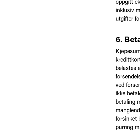
oppgitt e
inklusiv m
utgifter f
6. Bet
Kjøpesumm
kredittkor
belastes 
forsendels
ved forsen
ikke betal
betaling 
manglende 
forsinket
purring m