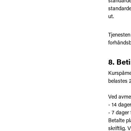
standarde
standarder
ut.
Tjenesten
forhåndsb
8. Bet
Kurspåmel
belastes 
Ved avmel
- 14 dage
- 7 dager 
Betalte p
skriftlig.