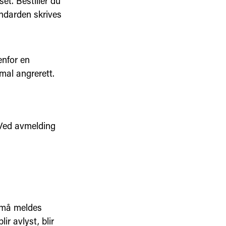
t. Bestiller du
andarden skrives
enfor en
mal angrerett.
 Ved avmelding
e må meldes
ir avlyst, blir