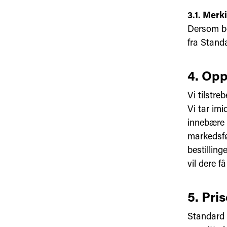
3.1. Merk
Dersom bes
fra Stand
4. Opp
Vi tilstr
Vi tar im
innebære a
markedsfør
bestilling
vil dere f
5. Pris
Standard O