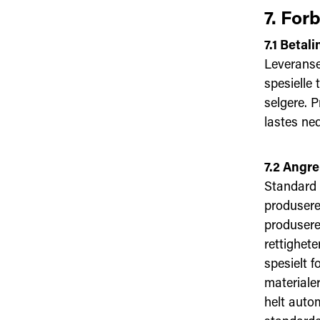
7. For
7.1 Betali
Leveranser
spesielle 
selgere. 
lastes ned
7.2 Angre
Standard O
produsere
produseres
rettighet
spesielt f
materialer
helt autom