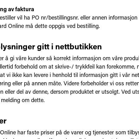
ing av faktura
tiller vil ha PO nr/bestillingsnr. eller annen informasjon
ard Online må dette oppgis ved bestilling.
lysninger gitt i nettbutikken
eber å gi våre kunder så korrekt informasjon om våre prod
idlertid forbehold om at skrive-/ trykkfeil kan forekomme
t vi ikke kan levere i henhold til informasjon gitt i vår ne
ing eller på annen måte. Videre forbeholder vi oss retten 
en eller del av denne, dersom produktet er utsolgt. Ved ut
å melding om dette.
er
nline har faste priser på de varer og tjenester som tilbys.