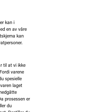
er kan i
med en av våre
ettskjema kan
vatpersoner.
til at vi ikke
 Fordi varene
du spesielle
 varen laget
 medgåtte
 Da prosessen er
ller du