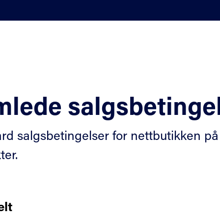
lede salgsbetinge
rd salgsbetingelser for nettbutikken på
ter.
lt