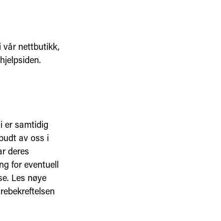
 vår nettbutikk,
hjelpsiden.
i er samtidig
budt av oss i
ar deres
ng for eventuell
se. Les nøye
rebekreftelsen