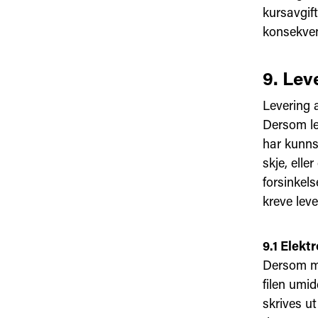
kursavgif
konsekven
9. Lev
Levering 
Dersom lev
har kunns
skje, elle
forsinkel
kreve leve
9.1 Elekt
Dersom man
filen umi
skrives ut