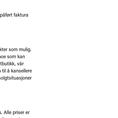
 påført faktura
ukter som mulig.
, noe som kan
ttbutikk, vår
til å kansellere
solgtsituasjoner
 Alle priser er