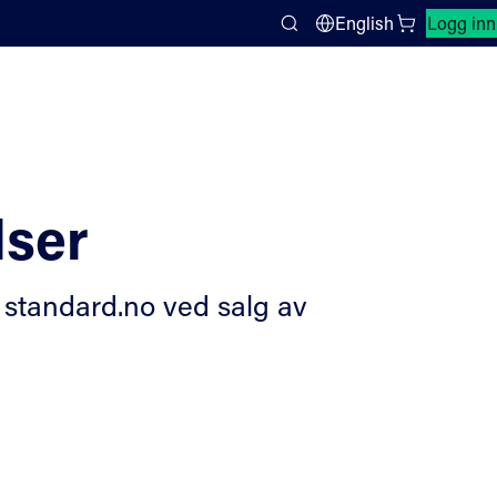
Lukk søkepanel
English
Logg inn
Search
lser
 standard.no ved salg av