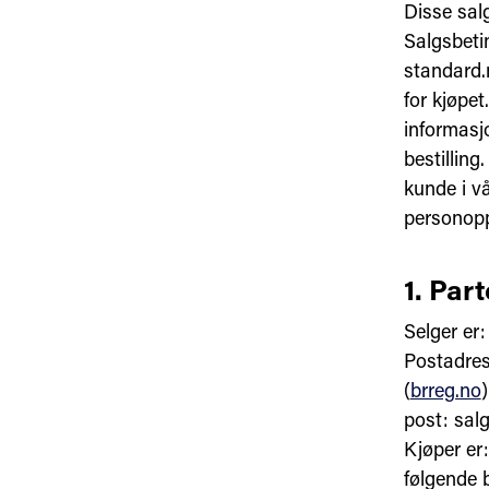
Disse salg
Salgsbeti
standard.
for kjøpe
informasj
bestillin
kunde i v
personopp
1. Part
Selger er
Postadres
(
brreg.no
post: salg
Kjøper er:
følgende b