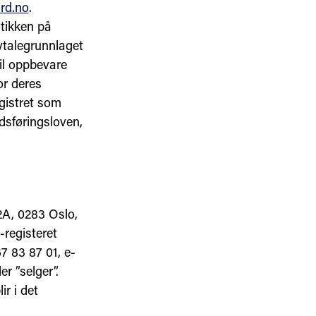
rd.no
.
tikken på
vtalegrunnlaget
il oppbevare
or deres
gistret som
dsføringsloven,
2A, 0283 Oslo,
-registeret
67 83 87 01, e-
er ”selger”.
ir i det