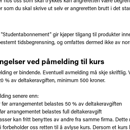
r hos oss som skal trykkes kan angreretten være begrense
 som du skal skrive ut selv er angreretten brutt i det st
 "Studentabonnement" gir kjøper tilgang til produkter inn
estemt tidsbegrensning, og omfattes dermed ikke av nor
ingelser ved påmelding til kurs
ding er bindende. Eventuell avmelding må skje skriftlig.
20 % av deltakeravgiften, minimum 500 kroner.
ding senere enn:
r før arrangementet belastes 50 % av deltakeravgiften
før arrangementet belastes full deltakeravgift
lasser kan fritt benyttes av andre fra samme firma. Dett
 Vi forbeholder oss retten til å avlyse kurs. Dersom et kurs bl