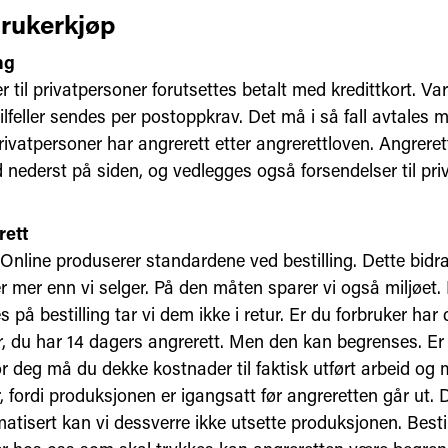
brukerkjøp
ng
 til privatpersoner forutsettes betalt med kredittkort. Var
tilfeller sendes per postoppkrav. Det må i så fall avtales 
Privatpersoner har angrerett etter angrerettloven. Angrer
 nederst på siden, og vedlegges også forsendelser til pri
rett
nline produserer standardene ved bestilling. Dette bidrar 
r mer enn vi selger. På den måten sparer vi også miljøet.
 på bestilling tar vi dem ikke i retur. Er du forbruker har 
er, du har 14 dagers angrerett. Men den kan begrenses. Er
or deg må du dekke kostnader til faktisk utført arbeid og
, fordi produksjonen er igangsatt før angreretten går ut.
atisert kan vi dessverre ikke utsette produksjonen. Besti