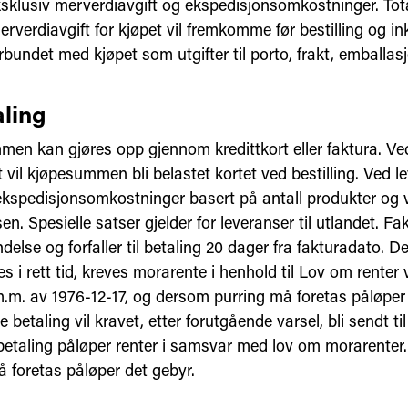
ksklusiv merverdiavgift og ekspedisjonsomkostninger. To
erverdiavgift for kjøpet vil fremkomme før bestilling og in
orbundet med kjøpet som utgifter til porto, frakt, emballas
aling
en kan gjøres opp gjennom kredittkort eller faktura. Ve
t vil kjøpesummen bli belastet kortet ved bestilling. Ved l
ekspedisjonsomkostninger basert på antall produkter og 
en. Spesielle satser gjelder for leveranser til utlandet. F
delse og forfaller til betaling 20 dager fra fakturadato. 
es i rett tid, kreves morarente i henhold til Lov om renter 
m.m. av 1976-12-17, og dersom purring må foretas påløper
betaling vil kravet, etter forutgående varsel, bli sendt ti
 betaling påløper renter i samsvar med lov om morarente
å foretas påløper det gebyr.