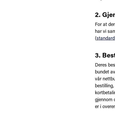
2. Gje
For at der
har vi sa
(
standard
3. Bes
Deres best
bundet av 
vår nettb
bestilling
kortbetal
gjennom o
er i over