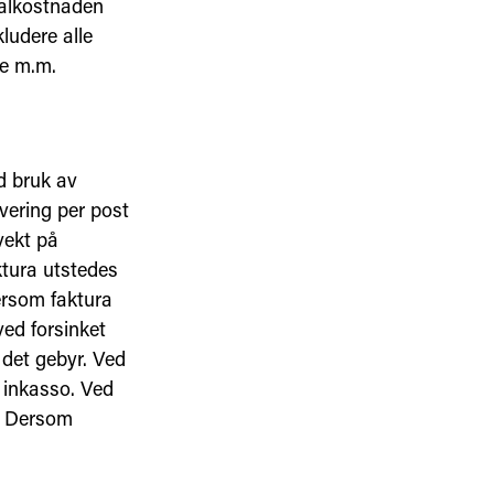
talkostnaden
kludere alle
je m.m.
d bruk av
evering per post
vekt på
aktura utstedes
Dersom faktura
ved forsinket
 det gebyr. Ved
l inkasso. Ved
r. Dersom