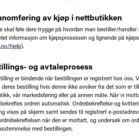
nnomføring av kjøp i nettbutikken
e skal føle dere trygge på hvordan man bestiller/handler i
mlet informasjon om kjøpsprosessen og lignende på kjøps
.no/hjelp
).
tillings- og avtaleprosess
illing er bindende når bestillingen er registrert hos oss. V
deres bestilling hvis denne ikke avviker fra det som er til
utikk, vår markedsføring eller på annen måte. Når vi mott
, bekreftes ordren automatisk. Ordrebekreftelse og kvitteri
ing vises på skjerm samt sendes til registrert e-postadres
rdrebekreftelsen når den er mottatt, og undersøk om ord
ensstemmelse med bestillingen.