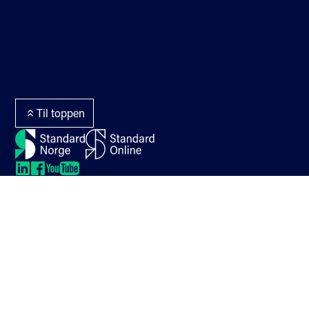
Veibeskrivelse
Personvern og cookies
Nyhetsbrev
Tilgjengelighetserklærin
Hjelp
g
Standarder på høring
Webredaktør og
Terminologiportalen
webmaster
Termlex
Til toppen
LinkedIn
LinkedIn
LinkedIn
LinkedIn