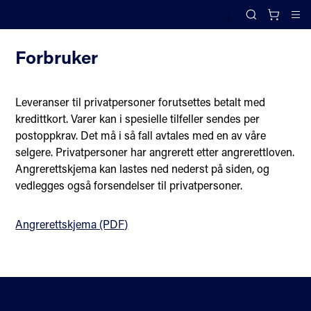
;
Leveringsinfo
Search
Cl
Forbruker
Leveranser til privatpersoner forutsettes betalt med
kredittkort. Varer kan i spesielle tilfeller sendes per
postoppkrav. Det må i så fall avtales med en av våre
selgere. Privatpersoner har angrerett etter angrerettloven.
Angrerettskjema kan lastes ned nederst på siden, og
vedlegges også forsendelser til privatpersoner.
Angrerettskjema (PDF)
Kontakt oss
Standardisering
Om oss
Fagområder