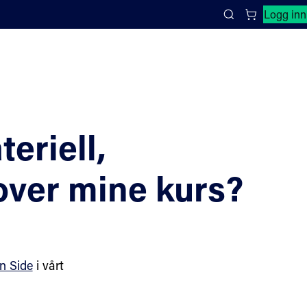
Lukk søkepanel
Logg inn
Search
eriell,
over mine kurs?
n Side
i vårt