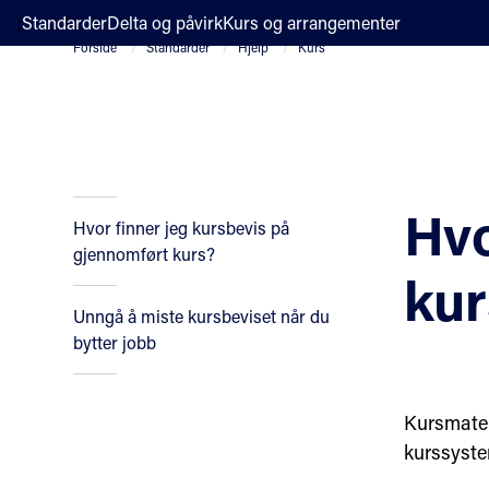
;
Standarder
Delta og påvirk
Kurs og arrangementer
Forside
Standarder
Hjelp
Kurs
Hvo
Hvor finner jeg kursbevis på
gjennomført kurs?
kur
Unngå å miste kursbeviset når du
bytter jobb
Kursmater
kurssyste