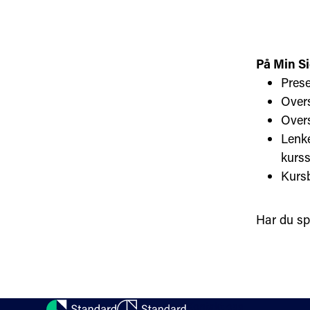
På Min Si
Prese
Overs
Overs
Lenke
kurss
Kursb
Har du s
Kontakt oss