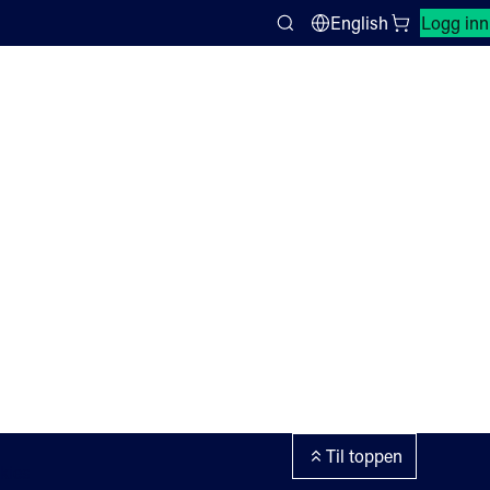
Lukk søkepanel
English
Logg inn
Search
Til toppen
kies