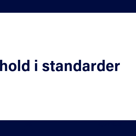
hold i standarder
Hjelp
Fagområder
Standarder på høring
Personvern og coo