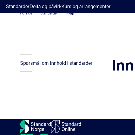
;
Standarder
Delta og påvirk
Kurs og arrangementer
Forside
Standarder
Hjelp
Inn
Spørsmål om innhold i standarder
Kontakt oss
Om oss