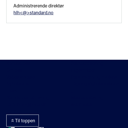
Administrerende direktør
hlh<@>standard.no
Kontakt oss
Standardisering
Om oss
Fagområder
Veibeskrivelse
Personvern og cookies
Nyhetsbrev
Tilgjengelighetserklærin
Hjelp
g
Standarder på høring
Webredaktør og
Terminologiportalen
webmaster
Termlex
Til toppen