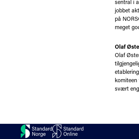
sentral i 
jobbet akt
på NORSOK
meget go
Olaf Øst
Olaf Østen
tilgjengel
etablerin
komiteen f
svært enga
Kontakt oss
Om oss