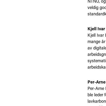
NTNU, og 
veldig go
standard
Kjell Iv
Kjell Ivar
mange år 
av digital
arbeidsgr
systemati
arbeidska
Per-Arne
Per-Arne 
ble leder
lavkarbon