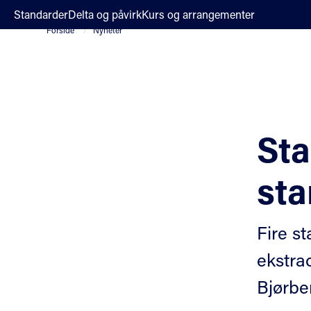
;
Standarder
Delta og påvirk
Kurs og arrangementer
Forside
Nyheter
Sta
sta
Fire st
ekstra
Bjørbe