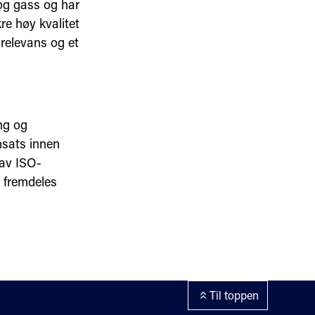
 og gass og har
re høy kvalitet
relevans og et
ing og
nsats innen
 av ISO-
r fremdeles
Til toppen
kies