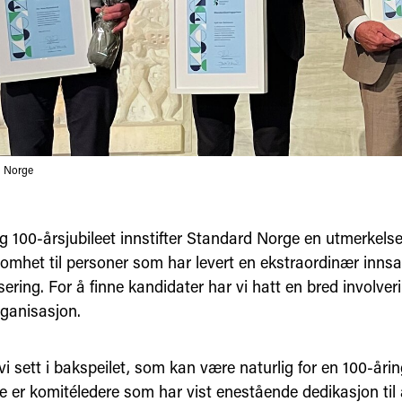
d Norge
g 100-årsjubileet innstifter Standard Norge en utmerkelse 
mhet til personer som har levert en ekstraordinær innsa
ering. For å finne kandidater har vi hatt en bred involver
ganisasjon.
 vi sett i bakspeilet, som kan være naturlig for en 100-årin
re er komitéledere som har vist enestående dedikasjon til