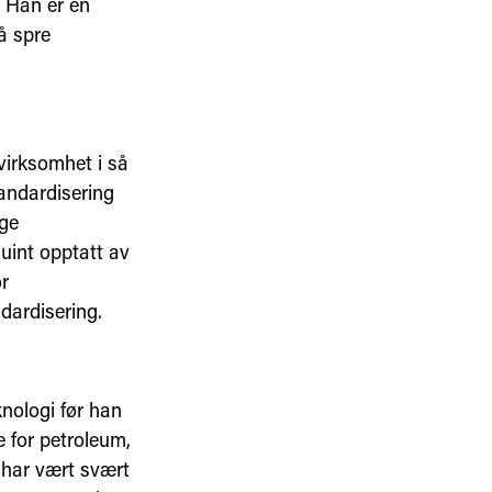
. Han er en
å spre
evirksomhet i så
andardisering
ige
uint opptatt av
r
dardisering.
nologi før han
e for petroleum,
 har vært svært