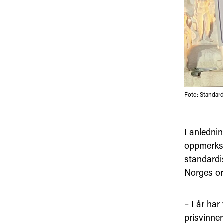
Foto: Standar
I anlednin
oppmerkso
standardis
Norges or
– I år har
prisvinne