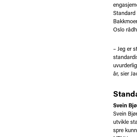
engasjeme
Standard 
Bakkmoen,
Oslo rådh
– Jeg er s
standardis
uvurderli
år, sier 
Standa
Svein Bj
Svein Bjør
utvikle s
spre kunn