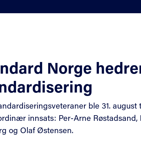
ndard Norge hedrer
ndardisering
andardiseringsveteraner ble 31. august t
ordinær innsats: Per-Arne Røstadsand, 
rg og Olaf Østensen.