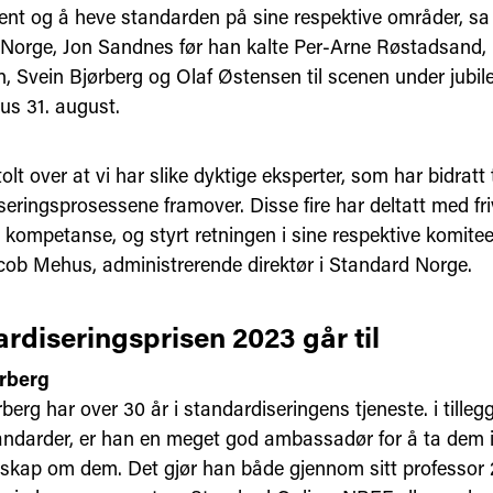
nt og å heve standarden på sine respektive områder, sa s
Norge, Jon Sandnes før han kalte Per-Arne Røstadsand, K
 Svein Bjørberg og Olaf Østensen til scenen under jubi
us 31. august.
tolt over at vi har slike dyktige eksperter, som har bidratt t
eringsprosessene framover. Disse fire har deltatt med friv
g kompetanse, og styrt retningen i sine respektive komit
Jacob Mehus, administrerende direktør i Standard Norge.
rdiseringsprisen 2023 går til
ørberg
berg har over 30 år i standardiseringens tjeneste. i tillegg t
tandarder, er han en meget god ambassadør for å ta dem i
skap om dem. Det gjør han både gjennom sitt professor 