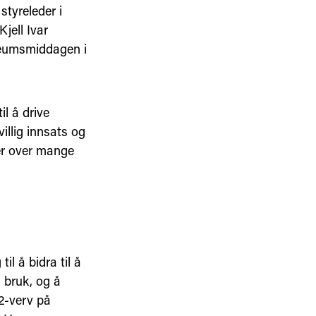
tyreleder i
jell Ivar
leumsmiddagen i
il å drive
illig innsats og
eer over mange
il å bidra til å
 bruk, og å
2-verv på