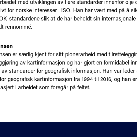
arbeidet med utviklingen av flere standarder innenfor olje
ivt for norske interesser i ISO. Han har vært med på å sik
-standardene slik at de har beholdt sin internasjonale 
dt rennommé.
ensen
sen er særlig kjent for sitt pionerarbeid med tilrettelegg
iggjøring av kartinformasjon og har gjort en formidabel in
g av standarder for geografisk informasjon. Han var leder
or geografisk kartinformasjon fra 1994 til 2016, og han e
sjert i arbeidet som foregår på feltet.
Hjelp
Fagområder
Standarder på høring
Personvern og coo