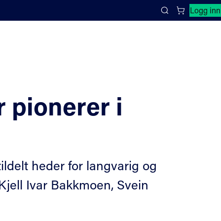
Lukk søkepanel
Logg inn
Search
 pionerer i
ildelt heder for langvarig og
Kjell Ivar Bakkmoen, Svein