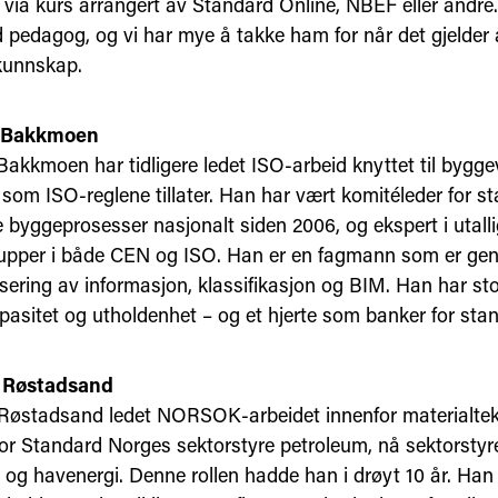
via kurs arrangert av Standard Online, NBEF eller andre
d pedagog, og vi har mye å takke ham for når det gjelder 
kunnskap.
ar Bakkmoen
 Bakkmoen har tidligere ledet ISO-arbeid knyttet til bygg
som ISO-reglene tillater. Han har vært komitéleder for st
e byggeprosesser nasjonalt siden 2006, og ekspert i utall
upper i både CEN og ISO. Han er en fagmann som er gen
sering av informasjon, klassifikasjon og BIM. Han har sto
pasitet og utholdenhet – og et hjerte som banker for stan
 Røstadsand
Røstadsand ledet NORSOK-arbeidet innenfor materialtek
 for Standard Norges sektorstyre petroleum, nå sektorstyr
 og havenergi. Denne rollen hadde han i drøyt 10 år. Han