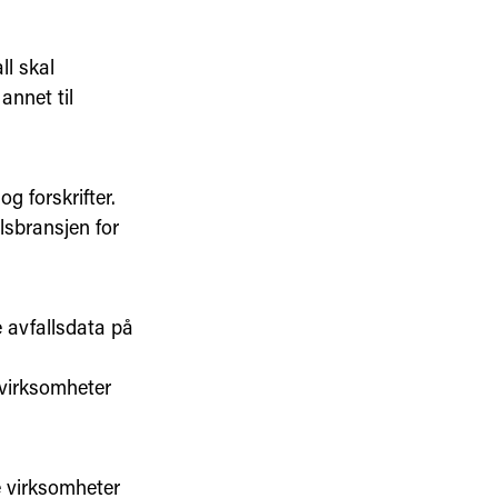
ll skal
annet til
g forskrifter.
lsbransjen for
e avfallsdata på
virksomheter
ge virksomheter