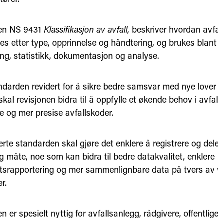
en NS 9431
Klassifikasjon av avfall,
beskriver hvordan avfa
res etter type, opprinnelse og håndtering, og brukes blant 
ing, statistikk, dokumentasjon og analyse.
darden revidert for å sikre bedre samsvar med nye lover o
kal revisjonen bidra til å oppfylle et økende behov i avfal
e og mer presise avfallskoder.
rte standarden skal gjøre det enklere å registrere og del
g måte, noe som kan bidra til bedre datakvalitet, enklere
srapportering og mer sammenlignbare data på tvers av 
r.
 er spesielt nyttig for avfallsanlegg, rådgivere, offentli