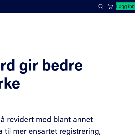
Lukk søkepanel
Logg inn
Search
rd gir bedre
rke
 nå revidert med blant annet
til mer ensartet registrering,