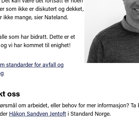
. Det kan være det fortsatt er noen
er som ikke er diskutert og dekket,
r ikke mange, sier Nateland.
 alle som har bidratt. Dette er et
t, og vi har kommet til enighet!
m standarder for avfall og
ng
t oss
ørsmål om arbeidet, eller behov for mer informasjon? Ta
eder
Håkon Sandven Jentoft
i Standard Norge.