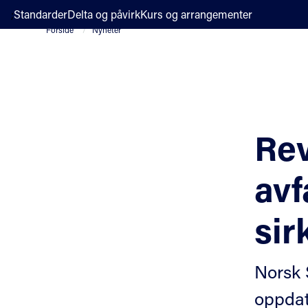
;
Standarder
Delta og påvirk
Kurs og arrangementer
Forside
Nyheter
Rev
avf
si
Norsk 
oppdate