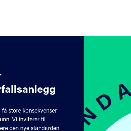
r
vfallsanlegg
n få store konsekvenser
n. Vi inviterer til
sere den nye standarden