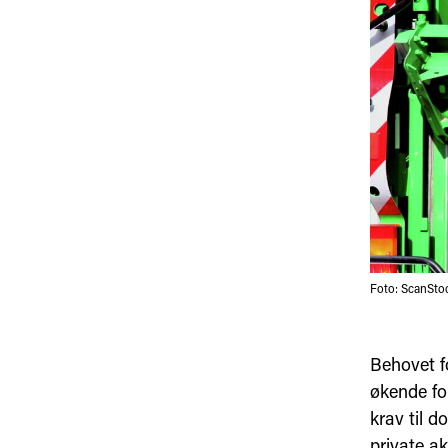
Foto: ScanSto
Behovet f
økende fo
krav til 
private ak