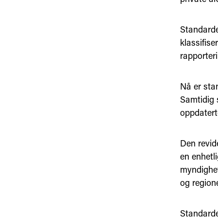
Standard
klassifise
rapporter
Nå er stan
Samtidig s
oppdatert
Den revide
en enhetli
myndighet
og regione
Standarden