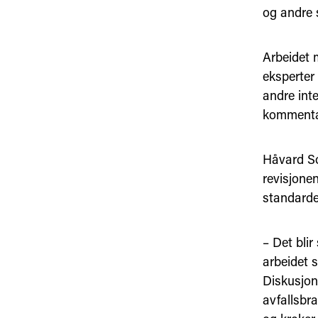
og andre 
Arbeidet 
eksperter
andre inte
kommentar
Håvard So
revisjonen
standarde
– Det bli
arbeidet 
Diskusjon
avfallsbr