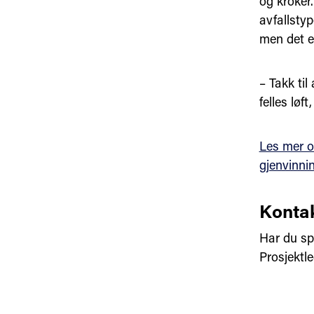
og kroker
avfallstyp
men det e
– Takk til
felles løf
Les mer o
gjenvinni
Kontak
Har du sp
Prosjektl