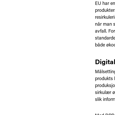
EU har en
produkters
resirkuler
når man sk
avfall. Fo
standarder
både økod
Digita
Målsettin
produkts l
produksjo
sirkulær ø
slik infor