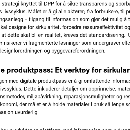
 strategi knyttet til DPP for å sikre transparens og spor
 livssyklus. Målet er å gi alle aktører; fra forbrukere, til
ingsanlegg – tilgang til informasjon som gjør det mulig å t
al designe for sirkularitet, forbedre ressurseffektivitet o
r at dette skal bli en realitet, kreves det standardisering.. 
 risikerer vi fragmenterte løsninger som undergraver effe
esignforordningen og byggevareforordningen.
le produktpass: Et verktøy for sirkular
gen med digitale produktpass er å gi omfattende informa
ivssyklus. Dette inkluderer detaljer om opprinnelse, mater
nsmetoder, miljøpåvirkning, reparasjonsmuligheter og resi
konomi, der målet er å holde materialer i bruk så lenge so
masjon uvurderlig.