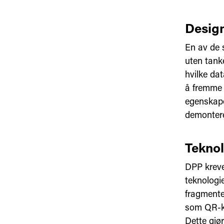
Design
En av de 
uten tanke
hvilke da
å fremme 
egenskape
demontere
Teknol
DPP kreve
teknologi
fragmenter
som QR-ko
Dette gjør