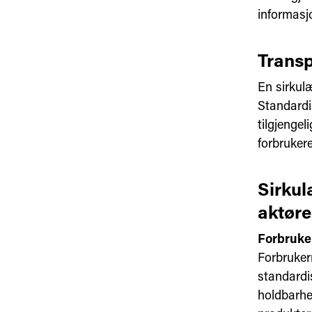
informasjo
Transp
En sirkulæ
Standardis
tilgjengel
forbruker
Sirkul
aktøre
Forbruker
Forbrukern
standardi
holdbarhet