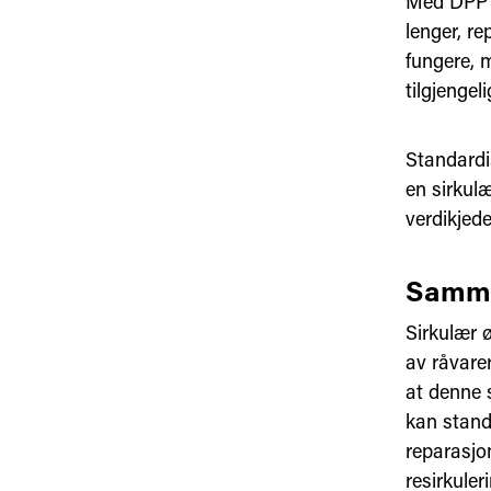
Med DPP h
lenger, re
fungere, 
tilgjenge
Standardis
en sirkulæ
verdikjede
Samme
Sirkulær 
av råvarer
at denne 
kan stand
reparasjon
resirkuler