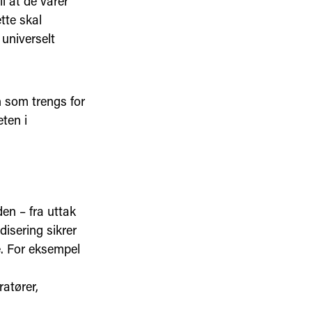
l at de varer
tte skal
universelt
n som trengs for
ten i
en – fra uttak
disering sikrer
. For eksempel
ratører,