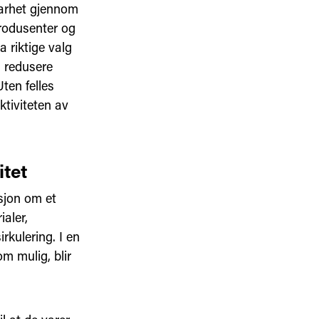
barhet gjennom
 produsenter og
a riktige valg
g redusere
Uten felles
ktiviteten av
itet
sjon om et
ialer,
rkulering. I en
m mulig, blir