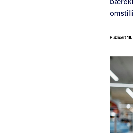
bærekr
omstil
Publisert
19