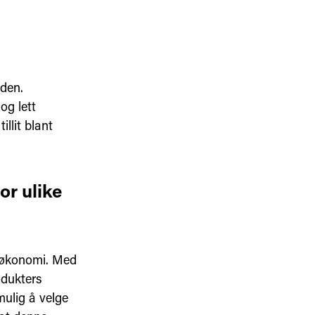
eden.
og lett
llit blant
or ulike
r økonomi. Med
odukters
mulig å velge