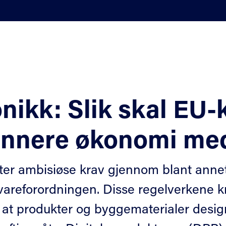
nikk: Slik skal EU-
ønnere økonomi me
ter ambisiøse krav gjennom blant anne
areforordningen. Disse regelverkene kr
e at produkter og byggematerialer desi