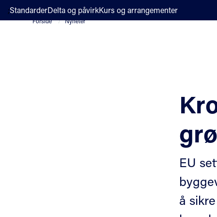
;
Standarder
Delta og påvirk
Kurs og arrangementer
Forside
Nyheter
Kro
gr
EU set
byggev
å sikr