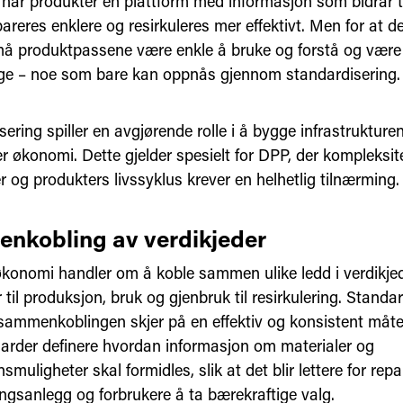
ar produkter en plattform med informasjon som bidrar ti
pareres enklere og resirkuleres mer effektivt. Men for at de
må produktpassene være enkle å bruke og forstå og være 
lige – noe som bare kan oppnås gjennom standardisering.
ering spiller en avgjørende rolle i å bygge infrastrukture
r økonomi. Dette gjelder spesielt for DPP, der kompleksite
r og produkters livssyklus krever en helhetlig tilnærming.
nkobling av verdikjeder
økonomi handler om å koble sammen ulike ledd i verdikjed
 til produksjon, bruk og gjenbruk til resirkulering. Standar
sammenkoblingen skjer på en effektiv og konsistent måte
arder definere hvordan informasjon om materialer og
smuligheter skal formidles, slik at det blir lettere for repa
ingsanlegg og forbrukere å ta bærekraftige valg.