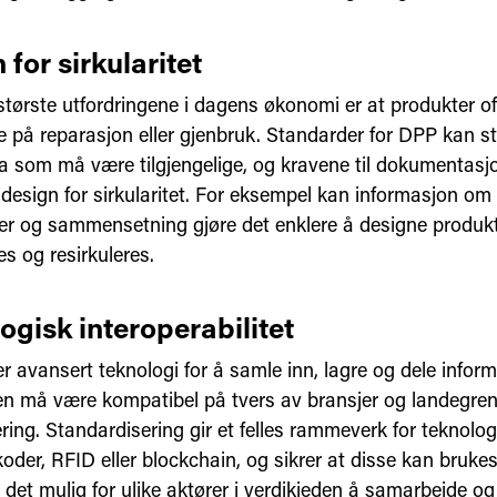
 for sirkularitet
største utfordringene i dagens økonomi er at produkter of
 på reparasjon eller gjenbruk. Standarder for DPP kan stil
ta som må være tilgjengelige, og kravene til dokumentasjo
design for sirkularitet. For eksempel kan informasjon om
r og sammensetning gjøre det enklere å designe produk
s og resirkuleres.
ogisk interoperabilitet
r avansert teknologi for å samle inn, lagre og dele infor
en må være kompatibel på tvers av bransjer og landegren
ing. Standardisering gir et felles rammeverk for teknolog
der, RFID eller blockchain, og sikrer at disse kan brukes 
 det mulig for ulike aktører i verdikjeden å samarbeide og