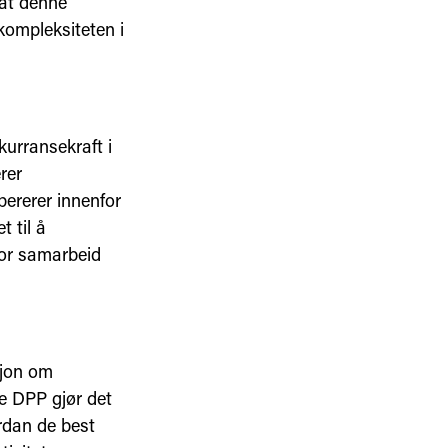
 at denne
kompleksiteten i
kurransekraft i
rer
pererer innenfor
 til å
for samarbeid
asjon om
e DPP gjør det
ordan de best