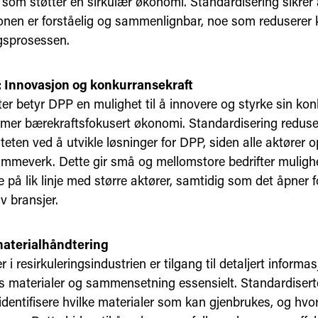
 som støtter en sirkulær økonomi. Standardisering sikrer
onen er forståelig og sammenlignbar, noe som reduserer 
gsprosessen.
: Innovasjon og konkurransekraft
ter betyr DPP en mulighet til å innovere og styrke sin kon
 mer bærekraftsfokusert økonomi. Standardisering reduse
eten ved å utvikle løsninger for DPP, siden alle aktører o
meverk. Dette gir små og mellomstore bedrifter mulighet
 på lik linje med større aktører, samtidig som det åpner 
v bransjer.
materialhåndtering
r i resirkuleringsindustrien er tilgang til detaljert inform
s materialer og sammensetning essensielt. Standardisert
 identifisere hvilke materialer som kan gjenbrukes, og hv