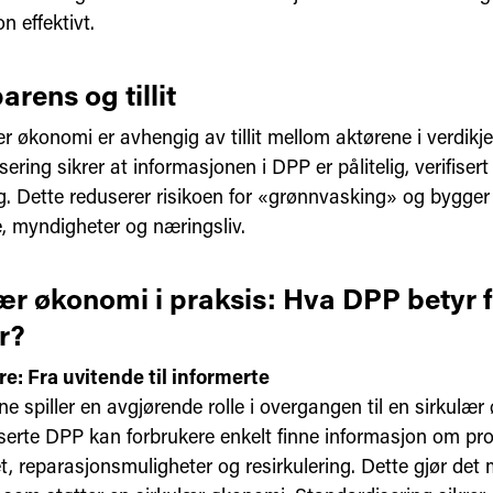
n effektivt.
arens og tillit
r økonomi er avhengig av tillit mellom aktørene i verdikj
ering sikrer at informasjonen i DPP er pålitelig, verifisert 
ig. Dette reduserer risikoen for «grønnvasking» og bygger ti
e, myndigheter og næringsliv.
ær økonomi i praksis: Hva DPP betyr f
r?
e: Fra uvitende til informerte
e spiller en avgjørende rolle i overgangen til en sirkulæ
serte DPP kan forbrukere enkelt finne informasjon om pr
, reparasjonsmuligheter og resirkulering. Dette gjør det 