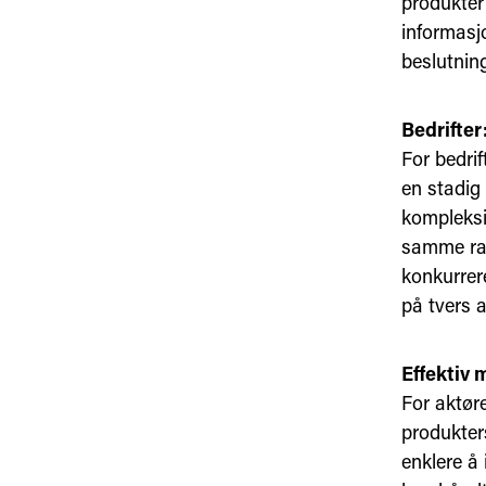
produkter
informasj
beslutnin
Bedrifter
For bedrif
en stadig
kompleksit
samme ram
konkurrere
på tvers a
Effektiv 
For aktøre
produkter
enklere å