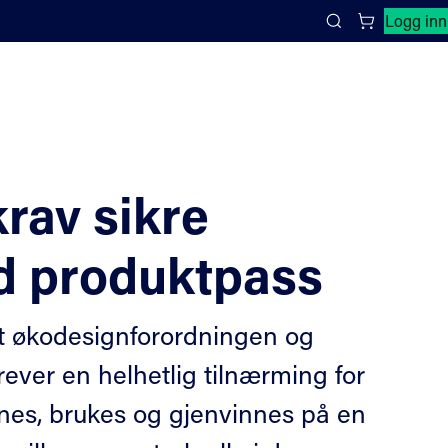
Lukk søkepanel
Logg inn
Search
krav sikre
d produktpass
t økodesignforordningen og
ever en helhetlig tilnærming for
gnes, brukes og gjenvinnes på en