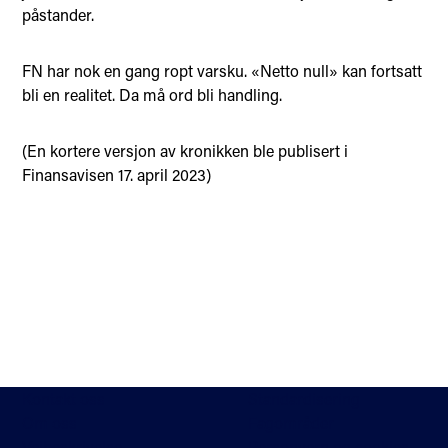
påstander.
FN har nok en gang ropt varsku. «Netto null» kan fortsatt
bli en realitet. Da må ord bli handling.
(En kortere versjon av kronikken ble publisert i
Finansavisen 17. april 2023)
Kontakt oss
Standardisering
Om oss
Fagområder
Veibeskrivelse
Personvern og cookies