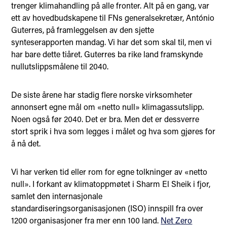
trenger klimahandling på alle fronter. Alt på en gang, var
ett av hovedbudskapene til FNs generalsekretær, António
Guterres, på framleggelsen av den sjette
synteserapporten mandag. Vi har det som skal til, men vi
har bare dette tiåret. Guterres ba rike land framskynde
nullutslippsmålene til 2040.
De siste årene har stadig flere norske virksomheter
annonsert egne mål om «netto null» klimagassutslipp.
Noen også før 2040. Det er bra. Men det er dessverre
stort sprik i hva som legges i målet og hva som gjøres for
å nå det.
Vi har verken tid eller rom for egne tolkninger av «netto
null». I forkant av klimatoppmøtet i Sharm El Sheik i fjor,
samlet den internasjonale
standardiseringsorganisasjonen (ISO) innspill fra over
1200 organisasjoner fra mer enn 100 land.
Net Zero