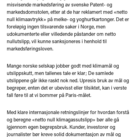
misvisende markedsføring av svenske Patent- og
markedsdomstolen, etter at de har reklamert med «netto
null klimaavtrykk» på melke- og yoghurtkartonger. Det er
foreløpig ingen tilsvarende saker i Norge, men
udokumenterte eller villedende påstander om netto
nullutslipp, vil kunne sanksjoneres i henhold til
markedsføringsloven.
Mange norske selskap jobber godt med klimamål og
utslippskutt, men tallenes tale er klar; De samlede
utslippene går ikke raskt nok ned. Upresis bruk av mål og
begreper, enten det er ubevisst eller tilsiktet, kan i verste
fall føre til at vi bommer på Paris-målet.
Med klare internasjonale retningslinjer for hvordan forstå
og beregne «netto null klimagassutslipp» bør alle gå
igjennom egen begrepsbruk. Kunder, investorer og
journalister bør kreve solid dokumentasjon av mål og