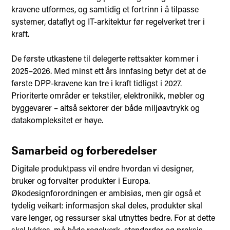
kravene utformes, og samtidig et fortrinn i å tilpasse
systemer, dataflyt og IT-arkitektur før regelverket trer i
kraft.
De første utkastene til delegerte rettsakter kommer i
2025–2026. Med minst ett års innfasing betyr det at de
første DPP-kravene kan tre i kraft tidligst i 2027.
Prioriterte områder er tekstiler, elektronikk, møbler og
byggevarer – altså sektorer der både miljøavtrykk og
datakompleksitet er høye.
Samarbeid og forberedelser
Digitale produktpass vil endre hvordan vi designer,
bruker og forvalter produkter i Europa.
Økodesignforordningen er ambisiøs, men gir også et
tydelig veikart: informasjon skal deles, produkter skal
vare lenger, og ressurser skal utnyttes bedre. For at dette
skal lykkes, må både regelverk, standarder og praksis