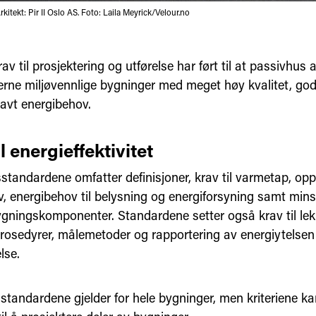
Arkitekt: Pir II Oslo AS. Foto: Laila Meyrick/Velour.no
av til prosjektering og utførelse har ført til at passivhus
ne miljøvennlige bygninger med meget høy kvalitet, god
lavt energibehov.
l energieffektivitet
standardene omfatter definisjoner, krav til varmetap, o
, energibehov til belysning og energiforsyning samt minst
ygningskomponenter. Standardene setter også krav til lekk
rosedyrer, målemetoder og rapportering av energiytelsen
else.
 standardene gjelder for hele bygninger, men kriteriene k