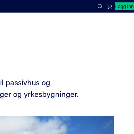
Lukk søkepanel
Logg inn
Search
il passivhus og
nger og yrkesbygninger.