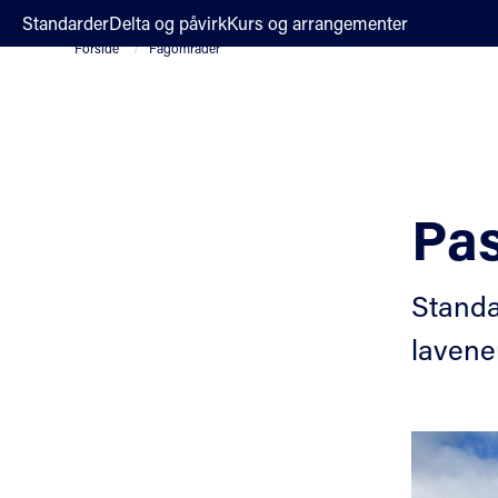
;
Standarder
Delta og påvirk
Kurs og arrangementer
Forside
Fagområder
Pa
Standa
lavene