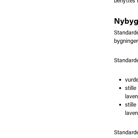
benyttes t
Nybyg
Standarde
bygninger 
Standarde
vurde
still
laven
still
laven
Standarde