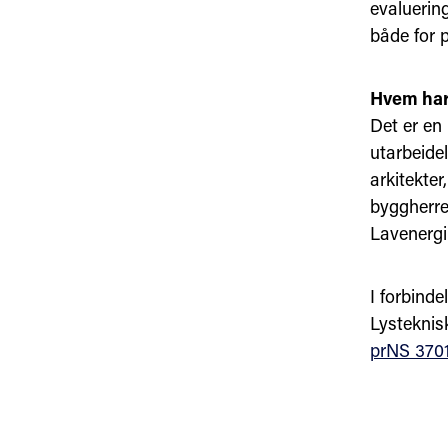
evaluerin
både for p
Hvem har
Det er en
utarbeide
arkitekter
byggherrer
Lavenergi
I forbind
Lysteknis
prNS 3701 