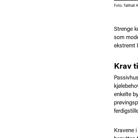
Foto: Tallhall 
Strenge kr
som moder
ekstremt 
Krav ti
Passivhus
kjølebehov
enkelte b
prøvingsp
ferdigstill
Kravene i