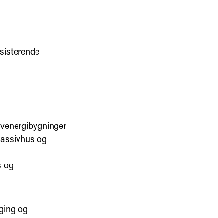
sisterende
lavenergibygninger
 passivhus og
s og
gging og