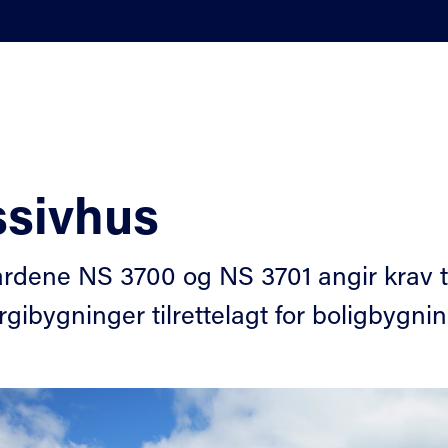
ssivhus
rdene NS 3700 og NS 3701 angir krav t
rgibygninger tilrettelagt for boligbygni