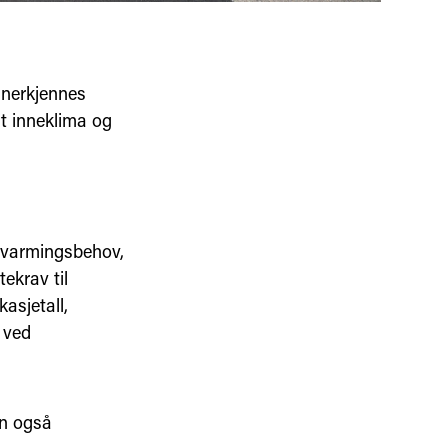
 anerkjennes
t inneklima og
ppvarmingsbehov,
ekrav til
asjetall,
 ved
an også