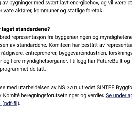
g av bygninger med svært lavt energibehov, og vil være et 
rivate aktører, kommuner og statlige foretak.
 laget standardene?
 bred representasjon fra byggenæringen og myndigheten
lsen av standardene. Komiteen har bestått av representan
, rådgivere, entreprenører, byggevareindustrien, forsknings
 og flere myndighetsorganer. I tillegg har FutureBuilt og
programmet deltatt.
else med utarbeidelsen av NS 3701 utredet SINTEF Byggf
k Komité beregningsforutsetninger og verdier.
Se underlag
(pdf-fil)
.