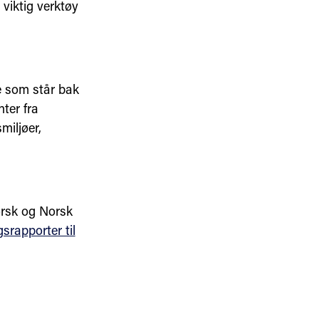
viktig verktøy
e som står bak
ter fra
miljøer,
orsk og Norsk
srapporter til