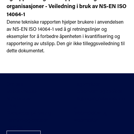
organisasjoner - Veiledning i bruk av NS-EN ISO
14064-1
Denne tekniske rapporten hjelper brukere i anvendelsen
av NS-EN ISO 14064-1 ved å gi retningslinjer og
eksempler for å forbedre åpenheten i kvantifisering og
rapportering av utslipp. Den gir ikke tilleggsveiledning til
dette dokumentet.
Kontakt oss
Standardisering
Om oss
Fagområder
Veibeskrivelse
Personvern og cookies
Nyhetsbrev
Tilgjengelighetserklærin
Hjelp
g
Standarder på høring
Webredaktør og
Terminologiportalen
webmaster
Termlex