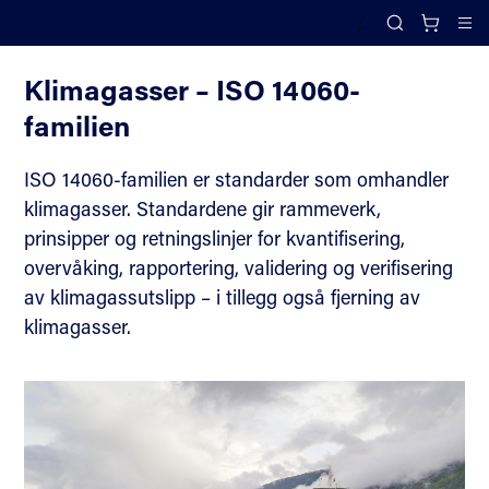
;
Miljøledelse – ISO 14000-familien
Search
Cl
Klimagasser – ISO 14060-
familien
ISO 14060-familien er standarder som omhandler
klimagasser. Standardene gir rammeverk,
prinsipper og retningslinjer for kvantifisering,
overvåking, rapportering, validering og verifisering
av klimagassutslipp – i tillegg også fjerning av
klimagasser.