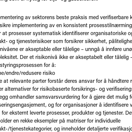
mentering av sektorens beste praksis med verifiserbare k
 sikre implementering av en konsistent prosesstilnærmin
r at prosesser systematisk identifiserer organisatoriske o
kt- og tjenesterisikoer som forsikrer sikkerhet, pålitelighe
onivåene er akseptable eller tålelige – unngå å innføre un
eksitet. Der et risikonivå ikke er akseptabelt eller tålelig 
ostyringsprosessen for å:
rne/endre/redusere risiko
re at relevante parter forstår deres ansvar for å håndtere r
ter alternativer for risikobaserte forsikrings- og verifiser
llegg omhandler samsvarsvurdering for å gjøre det mulig f
iseringsengasjement, og for organisasjoner å identifisere 
 for eksternt leverte prosesser, produkter og tjenester. D
older en rekke eksempler på matriser for individuelle
kt-/tjenestekategorier, og inneholder detaljerte verifikas