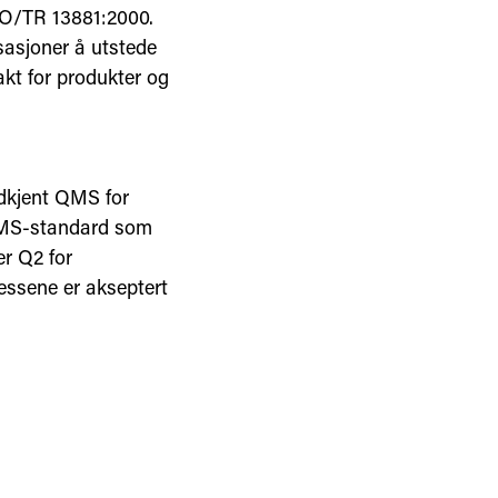
ISO/TR 13881:2000.
isasjoner å utstede
kt for produkter og
dkjent QMS for
QMS-standard som
r Q2 for
essene er akseptert