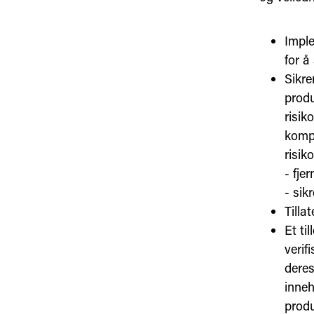
Imple
for å
Sikre
produ
risik
kompl
risik
- fje
- sik
Tilla
Et ti
verif
deres
inneh
produ