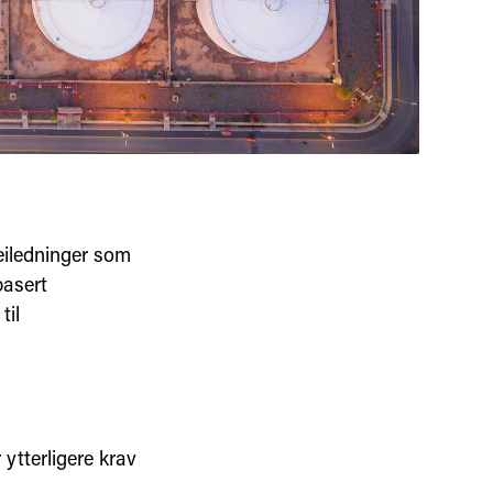
veiledninger som
basert
til
ytterligere krav