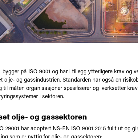
 bygger på ISO 9001 og har i tillegg ytterligere krav og 
et olje- og gassindustrien. Standarden har også en risiko
 til måten organisasjoner spesifiserer og iverksetter krav 
tyringssystemer i sektoren.
set olje- og gassektoren
 29001 har adoptert NS-EN ISO 9001:2015 fullt ut og gir 
ing som er nyttig for olje- og gassektoren: