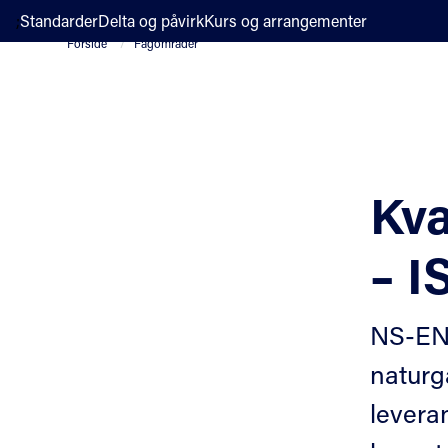
;
Standarder
Delta og påvirk
Kurs og arrangementer
Forside
Fagområder
Kva
– I
NS-EN 
naturga
levera