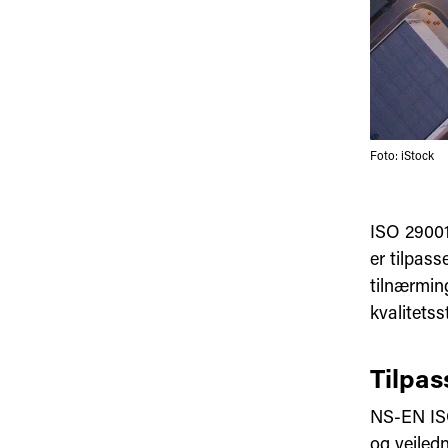
Foto: iStock
ISO 29001
er tilpass
tilnærming
kvalitetss
Tilpas
NS-EN ISO
og veiledn