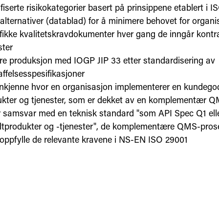
ifiserte risikokategorier basert på prinsippene etablert i 
 alternativer (datablad) for å minimere behovet for organ
fikke kvalitetskravdokumenter hver gang de inngår kontra
ster
re produksjon med IOGP JIP 33 etter standardisering av
ffelsesspesifikasjoner
nkjenne hvor en organisasjon implementerer en kundego
ukter og tjenester, som er dekket av en komplementær 
r samsvar med en teknisk standard "som API Spec Q1 elle
eltprodukter og -tjenester", de komplementære QMS-pros
 oppfylle de relevante kravene i NS-EN ISO 29001