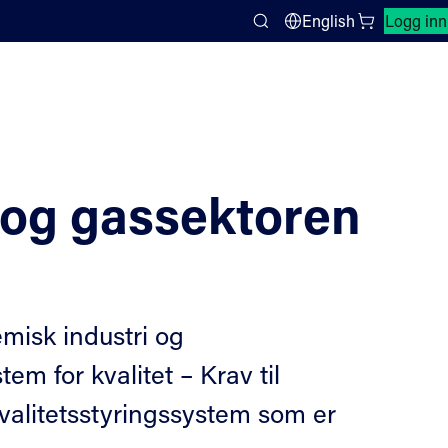
Lukk søkepanel
English
Logg inn
Search
- og gassektoren
misk industri og
em for kvalitet – Krav til
kvalitetsstyringssystem som er