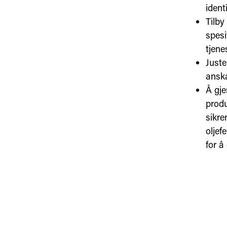
ident
Tilby
spesi
tjene
Juste
anska
Å gje
prod
sikre
oljef
for å