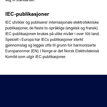
IEC-publikasjoner
IEC utvikler og publiserer internasjonale elektrotekniske
publikasjoner, de fleste to-språklige (engelsk og fransk).
IEC-publikasjonen brukes på ulike nivåer i over 100 land.
Spesielt i Europa har IECs publikasjoner sterkt
gjennomslag og legges ofte til grunn for harmoniserte
Europanormer (EN). I Norge er det Norsk Elektroteknisk
Komité som utgir IEC-publikasjoner.
Kontakt oss
Standardisering
Om oss
Fagområder
Veibeskrivelse
Personvern og cookies
Nyhetsbrev
Tilgjengelighetserklærin
Hjelp
g
Standarder på høring
Webredaktør og