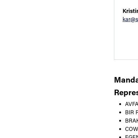
Krist
kar@s
Manda
Repres
AVF
BIR 
BRA
COW
EGE