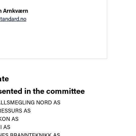
in Arnkværn
tandard.no
te
ented in the committee
ALLSMEGLING NORD AS
RESSURS AS
KON AS
I AS
NES BRANNTEKNIKK AS