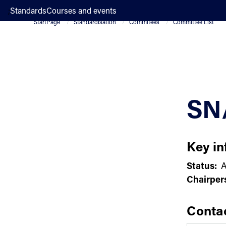
;
Standards
Courses and events
StartPage
Standardisation
Commitees
Committee List
SN
Key in
Status:
A
Chairper
Conta