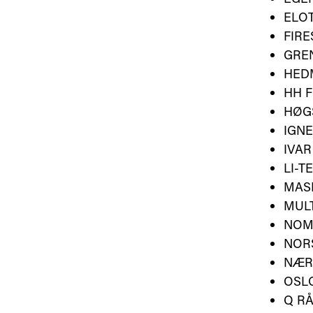
ELO
FIRE
GRE
HED
HH F
HØG
IGNE
IVAR
LI-T
MAS
MUL
NOM
NOR
NÆR
OSL
Q RÅ