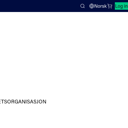
Close search panel
Norsk
Log in
Search
RHETSORGANISASJON